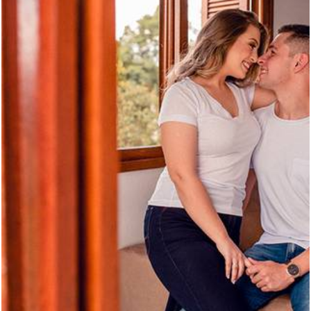
957
58