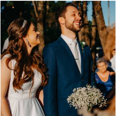
970
13