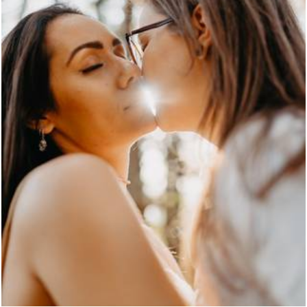
783
11