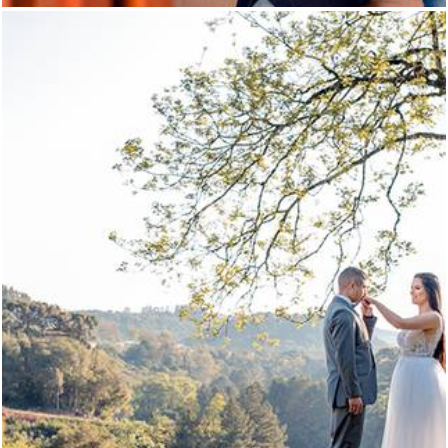
1702
37