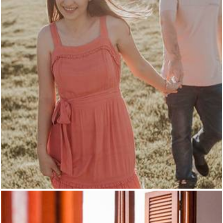
810
36