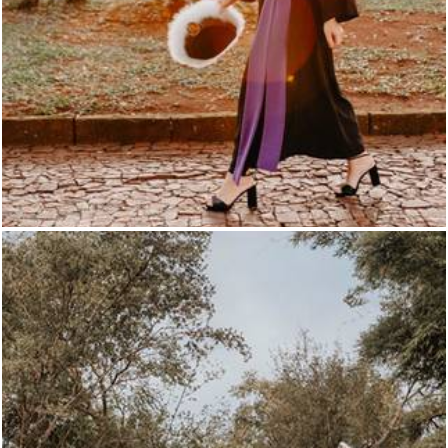
775
48