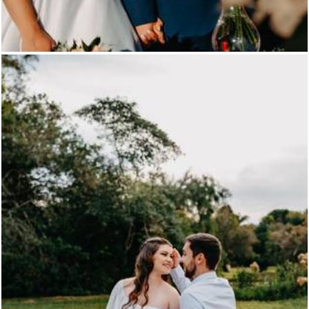
949
69